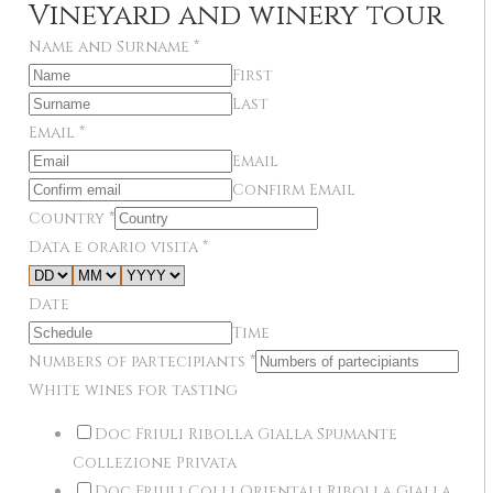
Vineyard and winery tour
Name and Surname
*
First
Last
Email
*
Email
Confirm Email
Country
*
Data e orario visita
*
Date
Time
Numbers of partecipiants
*
White wines for tasting
Doc Friuli Ribolla Gialla Spumante
Collezione Privata
Doc Friuli Colli Orientali Ribolla Gialla