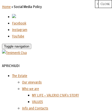
CHIUDI
Close
Close
Close
Close
Home
»
Social Media Policy
Facebook
Instagram
YouTube
Toggle navigation
APRI
CHIUDI
The Estate
Our vineyards
Who we are
MY LIFE – VALERIO CIVA’s STORY
VALUES
Info and Contacts