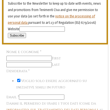
Subscribe to the Newsletter to keep up to date with events, news
and promotions from Tenimenti Civa and give me permission to
use your data (as set forth in the
notice on the processing of
personal data
pursuant to art.13 of Regulation (EU) 679/2016)
Website
Subscribe
Nome e cognome
*
First
Last
Desiderata
*
Voglio solo essere aggiornato su
iniziative simili in futuro
Email
*
Dammi il permesso di usare i tuoi dati (come da
informativa sul trattamento dei dati personali
ai