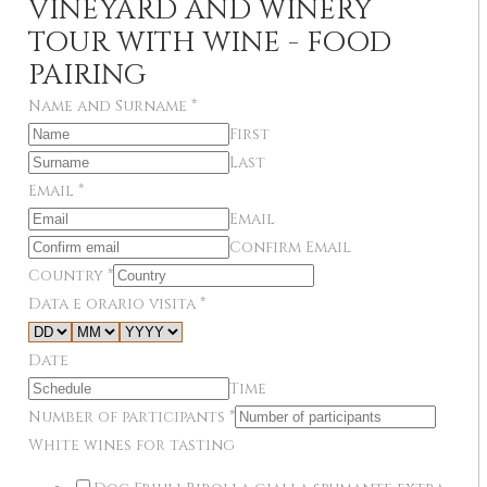
VINEYARD AND WINERY
TOUR WITH WINE - FOOD
PAIRING
Name and Surname
*
First
Last
Email
*
Email
Confirm Email
Country
*
Data e orario visita
*
Date
Time
Number of participants
*
White wines for tasting