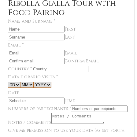
Ribolla Gialla Tour with
Food Pairing
Name and Surname
*
First
Last
Email
*
Email
Confirm Email
Country
*
Data e orario visita
*
Date
Time
Numbers of partecipiants
*
Notes / Comments
Give me permission to use your data (as set forth