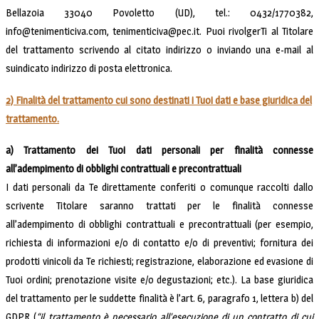
Bellazoia 33040 Povoletto (UD), tel.: 0432/1770382,
info@tenimenticiva.com, tenimenticiva@pec.it. Puoi rivolgerTi al Titolare
del trattamento scrivendo al citato indirizzo o inviando una e-mail al
suindicato indirizzo di posta elettronica.
2) Finalità del trattamento cui sono destinati i Tuoi dati e base giuridica del
trattamento.
a) Trattamento dei Tuoi dati personali per finalità connesse
all’adempimento di obblighi contrattuali e precontrattuali
I dati personali da Te direttamente conferiti o comunque raccolti dallo
scrivente Titolare saranno trattati per le finalità connesse
all’adempimento di obblighi contrattuali e precontrattuali (per esempio,
richiesta di informazioni e/o di contatto e/o di preventivi; fornitura dei
prodotti vinicoli da Te richiesti; registrazione, elaborazione ed evasione di
Tuoi ordini; prenotazione visite e/o degustazioni; etc.). La base giuridica
del trattamento per le suddette finalità è l’art. 6, paragrafo 1, lettera b) del
GDPR (
“il trattamento è necessario all’esecuzione di un contratto di cui