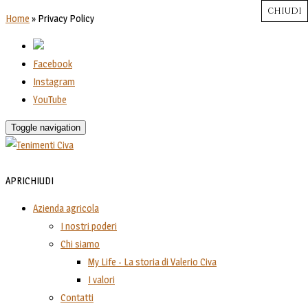
CHIUDI
CHIUDI
CHIUDI
CHIUDI
CHIUDI
Close
Close
Close
Close
Home
»
Privacy Policy
Facebook
Instagram
YouTube
Toggle navigation
APRI
CHIUDI
Azienda agricola
I nostri poderi
Chi siamo
My Life - La storia di Valerio Civa
I valori
Contatti