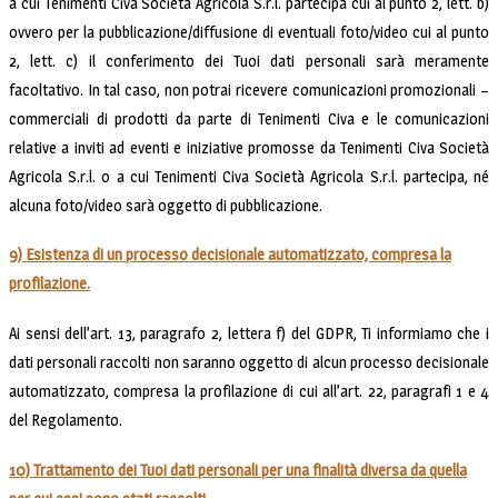
a cui Tenimenti Civa Società Agricola S.r.l. partecipa cui al punto 2, lett. b)
ovvero per la pubblicazione/diffusione di eventuali foto/video cui al punto
2, lett. c) il conferimento dei Tuoi dati personali sarà meramente
facoltativo. In tal caso, non potrai ricevere comunicazioni promozionali –
commerciali di prodotti da parte di Tenimenti Civa e le comunicazioni
relative a inviti ad eventi e iniziative promosse da Tenimenti Civa Società
Agricola S.r.l. o a cui Tenimenti Civa Società Agricola S.r.l. partecipa, né
alcuna foto/video sarà oggetto di pubblicazione.
9) Esistenza di un processo decisionale automatizzato, compresa la
profilazione.
Ai sensi dell’art. 13, paragrafo 2, lettera f) del GDPR, Ti informiamo che i
dati personali raccolti non saranno oggetto di alcun processo decisionale
automatizzato, compresa la profilazione di cui all’art. 22, paragrafi 1 e 4
del Regolamento.
10) Trattamento dei Tuoi dati personali per una finalità diversa da quella