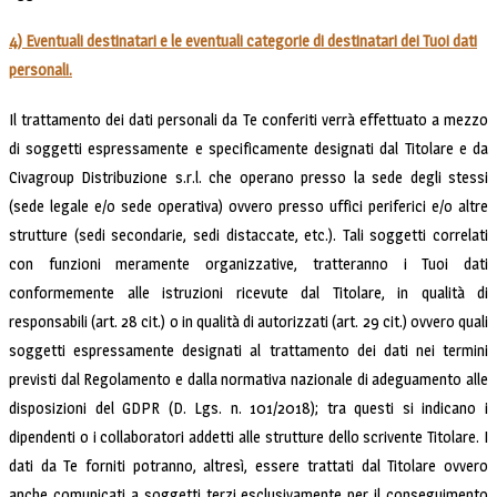
4) Eventuali destinatari e le eventuali categorie di destinatari dei Tuoi dati
personali.
Il trattamento dei dati personali da Te conferiti verrà effettuato a mezzo
di soggetti espressamente e specificamente designati dal Titolare e da
Civagroup Distribuzione s.r.l. che operano presso la sede degli stessi
(sede legale e/o sede operativa) ovvero presso uffici periferici e/o altre
strutture (sedi secondarie, sedi distaccate, etc.). Tali soggetti correlati
con funzioni meramente organizzative, tratteranno i Tuoi dati
conformemente alle istruzioni ricevute dal Titolare, in qualità di
responsabili (art. 28 cit.) o in qualità di autorizzati (art. 29 cit.) ovvero quali
soggetti espressamente designati al trattamento dei dati nei termini
previsti dal Regolamento e dalla normativa nazionale di adeguamento alle
disposizioni del GDPR (D. Lgs. n. 101/2018); tra questi si indicano i
dipendenti o i collaboratori addetti alle strutture dello scrivente Titolare. I
dati da Te forniti potranno, altresì, essere trattati dal Titolare ovvero
anche comunicati a soggetti terzi esclusivamente per il conseguimento