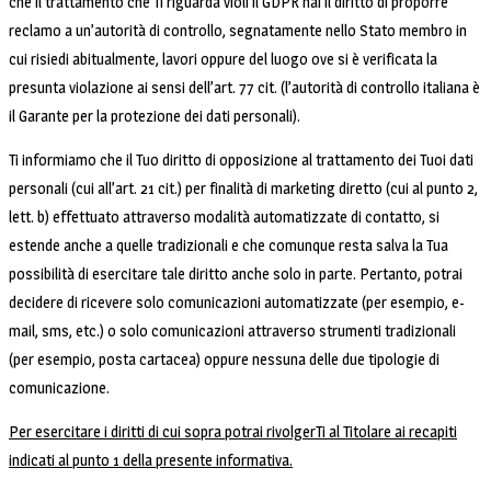
che il trattamento che Ti riguarda violi il GDPR hai il diritto di proporre
reclamo a un’autorità di controllo, segnatamente nello Stato membro in
cui risiedi abitualmente, lavori oppure del luogo ove si è verificata la
presunta violazione ai sensi dell’art. 77 cit. (l’autorità di controllo italiana è
il Garante per la protezione dei dati personali).
Ti informiamo che il Tuo diritto di opposizione al trattamento dei Tuoi dati
personali (cui all’art. 21 cit.) per finalità di marketing diretto (cui al punto 2,
lett. b) effettuato attraverso modalità automatizzate di contatto, si
estende anche a quelle tradizionali e che comunque resta salva la Tua
possibilità di esercitare tale diritto anche solo in parte. Pertanto, potrai
decidere di ricevere solo comunicazioni automatizzate (per esempio, e-
mail, sms, etc.) o solo comunicazioni attraverso strumenti tradizionali
(per esempio, posta cartacea) oppure nessuna delle due tipologie di
comunicazione.
Per esercitare i diritti di cui sopra potrai rivolgerTi al Titolare ai recapiti
indicati al punto 1 della presente informativa.