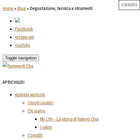
CHIUDI
CHIUDI
CHIUDI
CHIUDI
CHIUDI
Close
Close
Close
Close
Home
»
Blog
»
Degustazione, tecnica e strumenti
Facebook
Instagram
YouTube
Toggle navigation
APRI
CHIUDI
Azienda agricola
I nostri poderi
Chi siamo
My Life - La storia di Valerio Civa
I valori
Contatti