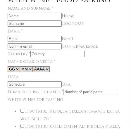
with wine - food pairing
Name and Surname
*
Nome
Cognome
Email
*
Email
Conferma email
Country
*
Data e orario visita
*
Data
Ora
Number of participants
*
White wines for tasting
Doc Friuli Ribolla gialla spumante extra
brut Biele Zôe
Doc Friuli Colli Orientali Ribolla gialla