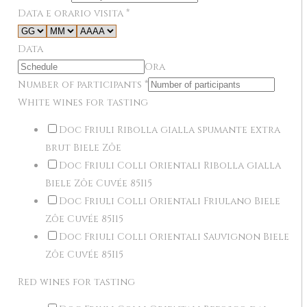
Data e orario visita
*
Data
Ora
Number of participants
*
White wines for tasting
Doc Friuli Ribolla gialla spumante extra
brut Biele Zôe
Doc Friuli Colli Orientali Ribolla gialla
Biele Zôe Cuvée 85I15
Doc Friuli Colli Orientali Friulano Biele
Zôe Cuvée 85I15
Doc Friuli Colli Orientali Sauvignon Biele
Zôe Cuvée 85I15
Red wines for tasting