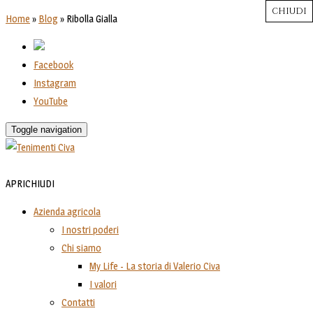
CHIUDI
CHIUDI
CHIUDI
CHIUDI
CHIUDI
Close
Close
Close
Close
Home
»
Blog
»
Ribolla Gialla
Facebook
Instagram
YouTube
Toggle navigation
APRI
CHIUDI
Azienda agricola
I nostri poderi
Chi siamo
My Life - La storia di Valerio Civa
I valori
Contatti