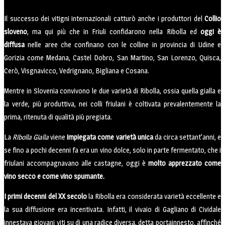
Il successo dei vitigni internazionali catturò anche i produttori del
Collio
sloveno
, ma qui più che in Friuli confidarono nella Ribolla ed
oggi è
diffusa
nelle aree che confinano con le colline in provincia di Udine e
Gorizia come Medana, Castel Dobro, San Martino, San Lorenzo, Quisca,
Cerò, Visgnavicco, Vedrignano, Bigliana e Cosana.
Mentre in Slovenia convivono le due varietà di Ribolla, ossia quella gialla e
la verde, più produttiva, nei colli friulani è coltivata prevalentemente la
prima, ritenuta di qualità più pregiata.
La
Ribolla Gialla
viene
impiegata come varietà unica
da circa settant’anni, e
se fino a pochi decenni fa era un vino dolce, solo in parte fermentato, che i
friulani accompagnavano alle castagne, oggi è
molto apprezzato come
vino secco e come vino spumante.
I primi decenni del XX secolo
la Ribolla era considerata varietà eccellente e
la sua diffusione era incentivata. Infatti, il vivaio di Gagliano di Cividale
innestava giovani viti su di una radice diversa, detta portainnesto, affinché