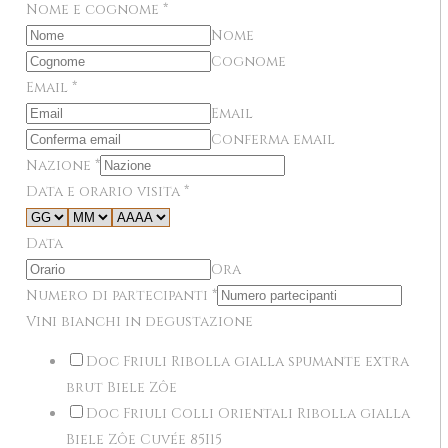
Nome e cognome
*
Nome
Cognome
Email
*
Email
Conferma email
Nazione
*
Data e orario visita
*
Data
Ora
Numero di partecipanti
*
Vini bianchi in degustazione
Doc Friuli Ribolla gialla spumante extra
brut Biele Zôe
Doc Friuli Colli Orientali Ribolla gialla
Biele Zôe Cuvée 85I15