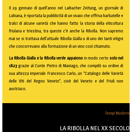
Il 29 gennaio di quell’anno nel Laibacher Zeitung, un giornale di
Lubiana, è riportata la pubblicità di un vivaio che offriva barbatelle e
tralci di alcune varietà che hanno fatto la storia della viticoltura
friulana e triestina, tra queste c’è anche la Ribolla. Non sapremo
mai se si trattava dell’attuale Ribolla Gialla o di uno dei tanti vitigni
che concorrevano alla formazione di un vino così chiamato.
La Ribolla Gialla e la Ribolla verde appaiono
in modo certo
solo nel
1823
grazie al Conte Pietro di Maniago, che compilò su ordine di
sua altezza imperiale Francesco Carlo, un “Catalogo delle Varietà
delle Viti del Regno Veneto”, cioè del Veneto e del Friuli non
austriaco.
Tempi Moderni
LA RIBOLLA NEL XX SECOLO