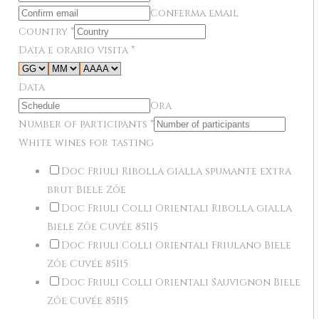
Conferma email
Country
*
Data e orario visita
*
Data
Ora
Number of participants
*
White wines for tasting
Doc Friuli Ribolla gialla spumante extra
brut Biele Zôe
Doc Friuli Colli Orientali Ribolla gialla
Biele Zôe Cuvée 85I15
Doc Friuli Colli Orientali Friulano Biele
Zôe Cuvée 85I15
Doc Friuli Colli Orientali Sauvignon Biele
Zôe Cuvée 85I15