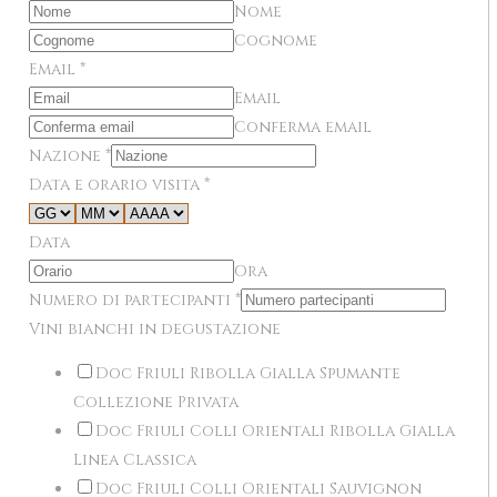
Nome
Cognome
Email
*
Email
Conferma email
Nazione
*
Data e orario visita
*
Data
Ora
Numero di partecipanti
*
Vini bianchi in degustazione
Doc Friuli Ribolla Gialla Spumante
Collezione Privata
Doc Friuli Colli Orientali Ribolla Gialla
Linea Classica
Doc Friuli Colli Orientali Sauvignon