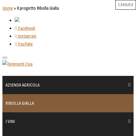
CHIUDI
CHIUDI
CHIUDI
CHIUDI
CHIUDI
Close
Close
Close
Close
Home
»
Il progetto Ribolla Gialla
Facebook
Instagram
YouTube
Toggle
navigation
AZIENDA AGRICOLA
RIBOLLA GIALLA
I VINI