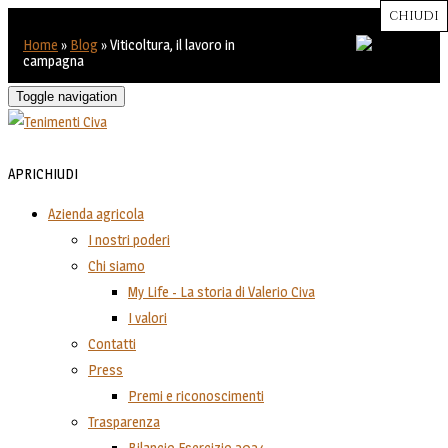
CHIUDI
CHIUDI
CHIUDI
CHIUDI
CHIUDI
Close
Close
Close
Close
Home
»
Blog
»
Viticoltura, il lavoro in
campagna
Toggle navigation
APRI
CHIUDI
Azienda agricola
I nostri poderi
Chi siamo
My Life - La storia di Valerio Civa
I valori
Contatti
Press
Premi e riconoscimenti
Trasparenza
Bilancio Esercizio 2024