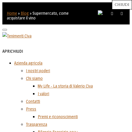
CHIUDI
CHIUDI
CHIUDI
CHIUDI
CHIUDI
Close
Close
Close
Close
Home
»
Blog
»
Supermercato, come
acquistare il vino
Toggle
navigation
APRI
CHIUDI
Azienda agricola
I nostri poderi
Chi siamo
My Life - La storia di Valerio Civa
I valori
Contatti
Press
Premi e riconoscimenti
Trasparenza
Bilancio Esercizio 2024