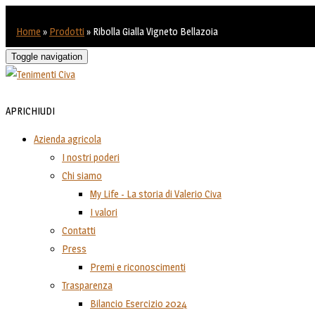
Home
»
Prodotti
»
Ribolla Gialla Vigneto Bellazoia
Toggle navigation
APRI
CHIUDI
Azienda agricola
I nostri poderi
Chi siamo
My Life - La storia di Valerio Civa
I valori
Contatti
Press
Premi e riconoscimenti
Trasparenza
Bilancio Esercizio 2024