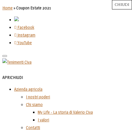
CHIUDI
CHIUDI
CHIUDI
CHIUDI
CHIUDI
Close
Close
Close
Close
Home
»
Coupon Estate 2021
Facebook
Instagram
YouTube
Toggle
navigation
APRI
CHIUDI
Azienda agricola
I nostri poderi
Chi siamo
My Life - La storia di Valerio Civa
I valori
Contatti