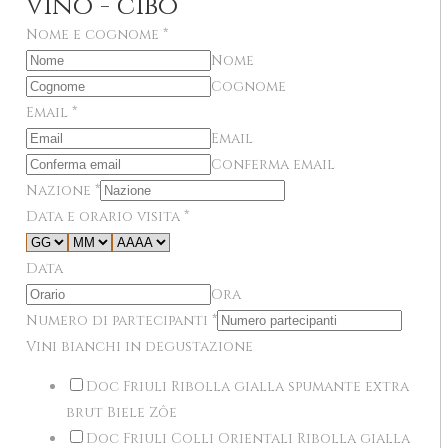
vino - cibo
Nome e cognome
*
Nome
Cognome
Email
*
Email
Conferma email
Nazione
*
Data e orario visita
*
Data
Ora
Numero di partecipanti
*
Vini bianchi in degustazione
Doc Friuli Ribolla gialla spumante extra
brut Biele Zôe
Doc Friuli Colli Orientali Ribolla gialla