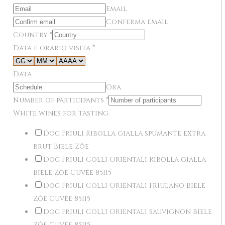
Email
Conferma email
Country
*
Data e orario visita
*
Data
Ora
Number of participants
*
White wines for tasting
Doc Friuli Ribolla gialla spumante extra
brut Biele Zôe
Doc Friuli Colli Orientali Ribolla gialla
Biele Zôe Cuvée 85I15
Doc Friuli Colli Orientali Friulano Biele
Zôe Cuvée 85I15
Doc Friuli Colli Orientali Sauvignon Biele
Zôe Cuvée 85I15