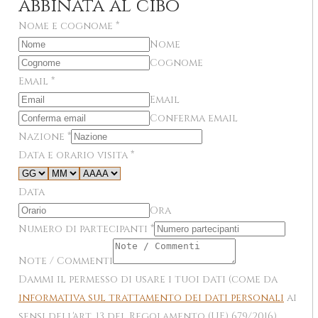
abbinata al cibo
Nome e cognome
*
Nome
Cognome
Email
*
Email
Conferma email
Nazione
*
Data e orario visita
*
Data
Ora
Numero di partecipanti
*
Note / Commenti
Dammi il permesso di usare i tuoi dati (come da
informativa sul trattamento dei dati personali
ai
sensi dell'art. 13 del Regolamento (UE) 679/2016)