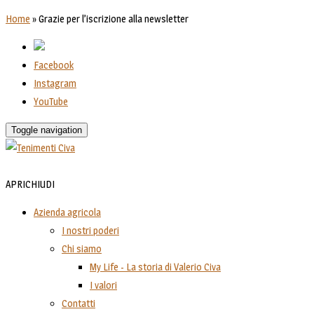
Home
»
Grazie per l’iscrizione alla newsletter
Facebook
Instagram
YouTube
Toggle navigation
APRI
CHIUDI
Azienda agricola
I nostri poderi
Chi siamo
My Life - La storia di Valerio Civa
I valori
Contatti