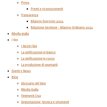
Press
Premi e riconoscimenti
Trasparenza
Bilancio Esercizio 2024
Relazione Gestione - Bilancio Ordinario 2024
Ribolla gialla
I Vini
I Nostri Vini
La vinificazione in bianco
La vinificazione in rosso
La produzione di spumanti
Eventi e News
Blog
Glossario del Vino
Ribolla Gialla
Tenimenti Civa
Degustazione, tecnica e strumenti