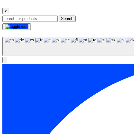
x
Search