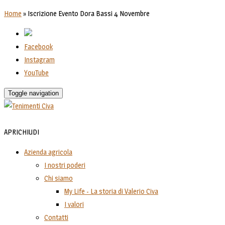
Home
»
Iscrizione Evento Dora Bassi 4 Novembre
Facebook
Instagram
YouTube
Toggle navigation
APRI
CHIUDI
Azienda agricola
I nostri poderi
Chi siamo
My Life - La storia di Valerio Civa
I valori
Contatti