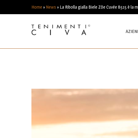
Home
»
News
»
La Ribolla gialla Biele Zôe Cuvée 8515 è la mig
AZIEN