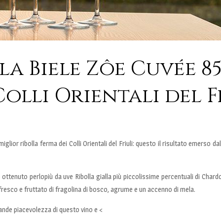
la Biele Zôe Cuvée 85
Colli Orientali del F
iglior ribolla ferma dei Colli Orientali del Friuli: questo il risultato emerso d
no ottenuto perlopiù da uve Ribolla gialla più piccolissime percentuali di Cha
e, fresco e fruttato di fragolina di bosco, agrume e un accenno di mela.
grande piacevolezza di questo vino e <