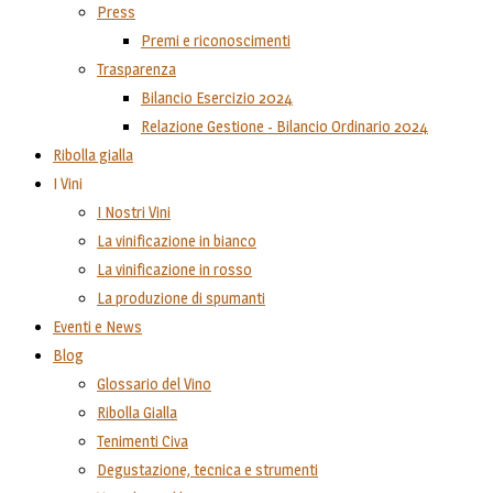
Press
Premi e riconoscimenti
Trasparenza
Bilancio Esercizio 2024
Relazione Gestione - Bilancio Ordinario 2024
Ribolla gialla
I Vini
I Nostri Vini
La vinificazione in bianco
La vinificazione in rosso
La produzione di spumanti
Eventi e News
Blog
Glossario del Vino
Ribolla Gialla
Tenimenti Civa
Degustazione, tecnica e strumenti