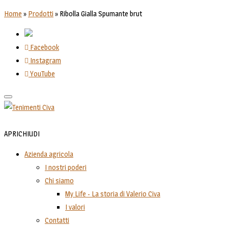
Home
»
Prodotti
»
Ribolla Gialla Spumante brut
Facebook
Instagram
YouTube
Toggle
navigation
APRI
CHIUDI
Azienda agricola
I nostri poderi
Chi siamo
My Life - La storia di Valerio Civa
I valori
Contatti