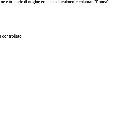
Marne e Arenarie di origine eocenica, localmente chiamati "Ponca"
e controllato