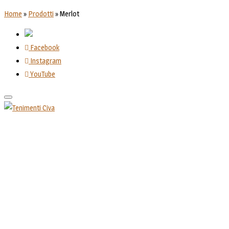
Home
»
Prodotti
»
Merlot
Facebook
Instagram
YouTube
Toggle
navigation