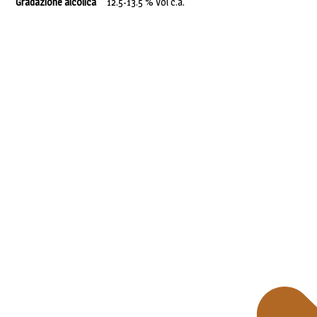
Gradazione alcolica
12.5-13.5 % Vol c.a.