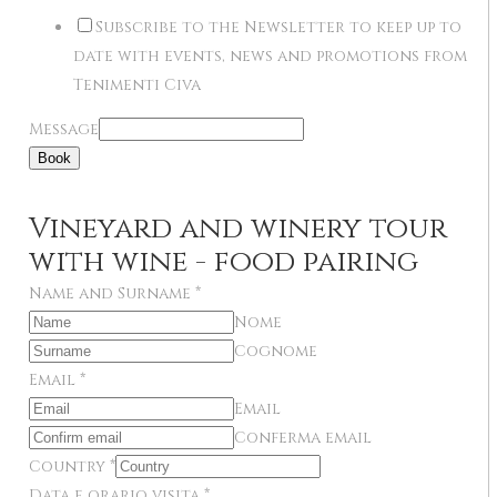
Subscribe to the Newsletter to keep up to
date with events, news and promotions from
Tenimenti Civa
Message
Book
Vineyard and winery tour
with wine - food pairing
Name and Surname
*
Nome
Cognome
Email
*
Email
Conferma email
Country
*
Data e orario visita
*