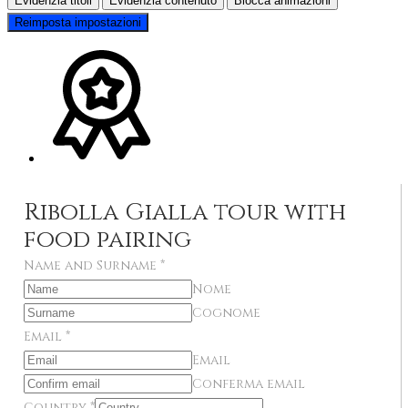
Evidenzia titoli
Evidenzia contenuto
Blocca animazioni
Reimposta impostazioni
Ribolla Gialla tour with
food pairing
Name and Surname
*
Nome
Cognome
Email
*
Email
Conferma email
Country
*