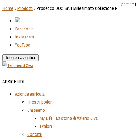
CHIUDI
CHIUDI
CHIUDI
CHIUDI
CHIUDI
Close
Close
Close
Close
Home
»
Prodotti
»
Prosecco DOC Brut Millesimato Collezione Privata
Facebook
Instagram
YouTube
Toggle navigation
APRI
CHIUDI
Azienda agricola
I nostri poderi
Chi siamo
My Life - La storia di Valerio Civa
I valori
Contatti