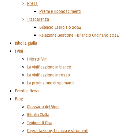
Press
Premi e riconoscimenti
Trasparenza
Bilancio Esercizio 2024
Relazione Gestione - Bilancio Ordinario 2024
Ribolla gialla
I Vini
I Nostri Vini
La vinificazione in bianco
La vinificazione in rosso
La produzione di spumanti
Eventi e News
Blog
Glossario del Vino
Ribolla Gialla
Tenimenti Civa
Degustazione, tecnica e strumenti