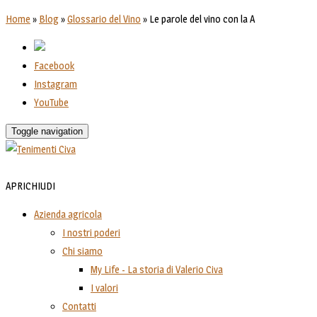
Home
»
Blog
»
Glossario del Vino
»
Le parole del vino con la A
Facebook
Instagram
YouTube
Toggle navigation
APRI
CHIUDI
Azienda agricola
I nostri poderi
Chi siamo
My Life - La storia di Valerio Civa
I valori
Contatti