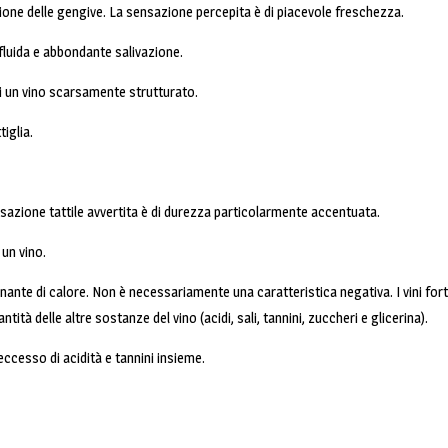
ione delle gengive. La sensazione percepita è di piacevole freschezza.
fluida e abbondante salivazione.
di un vino scarsamente strutturato.
iglia.
ensazione tattile avvertita è di durezza particolarmente accentuata.
 un vino.
nte di calore. Non è necessariamente una caratteristica negativa. I vini fortif
ità delle altre sostanze del vino (acidi, sali, tannini, zuccheri e glicerina).
eccesso di acidità e tannini insieme.