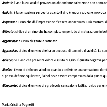
Acido
:
è il vino la cui acidità provoca un’abbondante salivazione con contraz
Acidulo
:
è la sensazione percepita quanto il vino è ancora giovane; provoca 
Acquoso
:
è il vino che dà l’impressione d’essere annacquato. Può trattarsi 
Affinato
:
si dice di un vino che ha compiuto un periodo di maturazione in bott
Aggraziato
:
è il vino elegante e raffinato.
Aggressiv
o
:
si dice di un vino che ha un eccesso di tannini o di acidità. La s
Agliaceo
:
è il vino che presenta odore e gusto di aglio. È qualità negativa per
Alcolico
:
il vino si definisce alcolico quando conferisce una sensazione domina
si possa definire equilibrato, l’alcol deve essere compensato dalla giusta quant
Allappante
:
si dice di un vino di sgradevole sensazione tattile, ruvido per un 
Maria Cristina Pugnetti