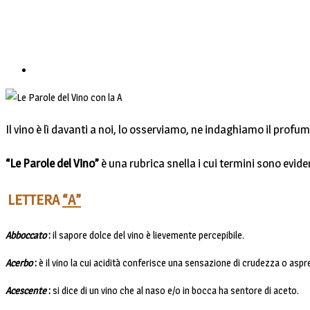
Il vino è lì davanti a noi, lo osserviamo, ne indaghiamo il profum
“Le Parole del Vino”
è una rubrica snella i cui termini sono evide
LETTERA
“A”
Abboccato
:
il sapore dolce del vino è lievemente percepibile.
Acerbo
:
è il vino la cui acidità conferisce una sensazione di crudezza o asp
Acescente
:
si dice di un vino che al naso e/o in bocca ha sentore di aceto.