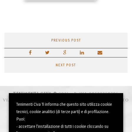
PREVIOUS POST
NEXT POST
TENIMENTI CIVA ©
2021 - P. IVA 00522260306
VIA SUBIDA, 16 FRAZ. BELLAZOIA - 33040 POVOLETTO
Tenimenti Civa Ti informa che questo sito utilizza cookie
(UDINE) – ITALIA
tecnici, cookie analitici (di terze parti) e di profilazione.
INFO@TENIMENTICIVA.COM | +39 0432 177 0382
Puoi:
- accettare l’installazione di tutti i cookie cliccando su
ISCRIVITI ALLA NEWSLETTER