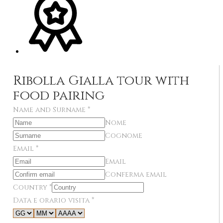
Ribolla Gialla tour with
food pairing
Name and Surname
*
Nome
Cognome
Email
*
Email
Conferma email
Country
*
Data e orario visita
*