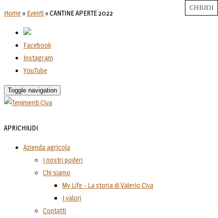
CHIUDI
CHIUDI
CHIUDI
CHIUDI
CHIUDI
Close
Close
Close
Close
Home
»
Eventi
»
CANTINE APERTE 2022
Facebook
Instagram
YouTube
Toggle navigation
APRI
CHIUDI
Azienda agricola
I nostri poderi
Chi siamo
My Life - La storia di Valerio Civa
I valori
Contatti