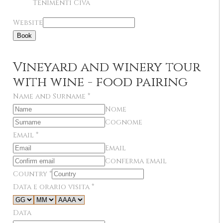
Tenimenti Civa
Website
Book
Vineyard and winery tour
with wine - food pairing
Name and Surname
*
Nome
Cognome
Email
*
Email
Conferma email
Country
*
Data e orario visita
*
Data