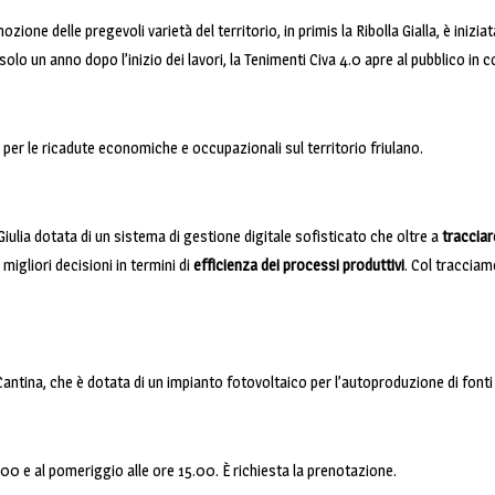
ozione delle pregevoli varietà del territorio, in primis la Ribolla Gialla, è iniz
e solo un anno dopo l’inizio dei lavori, la Tenimenti Civa 4.0 apre al pubblico
per le ricadute economiche e occupazionali sul territorio friulano.
a Giulia dotata di un sistema di gestione digitale sofisticato che oltre a
tracciar
migliori decisioni in termini di
efficienza dei processi produttivi
. Col tracciam
Cantina, che è dotata di un impianto fotovoltaico per l’autoproduzione di fonti
1.00 e al pomeriggio alle ore 15.00. È richiesta la prenotazione.