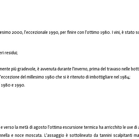
illesimo 2000, l’eccezionale 1990, per finire con l’ottimo 1980. I vini, è stat
ri residui;
mente più gradevole, è avvenuta durante l’inverno, prima del travaso nelle botti
l’eccezione del millesimo 1980 che si è ritenuto di imbottigliare nel 1984;
mo 1980 e 1990.
e e verso la metà di agosto l’ottima escursione termica ha arricchito le uve di
 cannella e noce moscata. L’assaggio è sottolineato da tannini scalpitanti