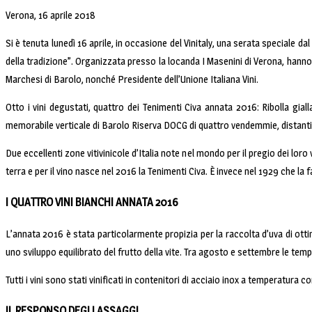
Verona, 16 aprile 2018
Si è tenuta lunedì 16 aprile, in occasione del Vinitaly, una serata speciale dal
della tradizione”. Organizzata presso la locanda I Masenini di Verona, hanno p
Marchesi di Barolo, nonché Presidente dell’Unione Italiana Vini.
Otto i vini degustati, quattro dei Tenimenti Civa annata 2016: Ribolla gia
memorabile verticale di Barolo Riserva DOCG di quattro vendemmie, distanti
Due eccellenti zone vitivinicole d’Italia note nel mondo per il pregio dei loro 
terra e per il vino nasce nel 2016 la Tenimenti Civa. È invece nel 1929 che la
I QUATTRO VINI BIANCHI ANNATA 2016
L’annata 2016 è stata particolarmente propizia per la raccolta d’uva di ott
uno sviluppo equilibrato del frutto della vite. Tra agosto e settembre le tem
Tutti i vini sono stati vinificati in contenitori di acciaio inox a temperatura
IL RESPONSO DEGLI ASSAGGI