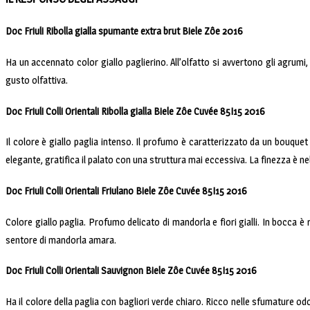
Doc Friuli Ribolla gialla spumante extra brut Biele Zôe 2016
Ha un accennato color giallo paglierino. All’olfatto si avvertono gli agrumi,
gusto olfattiva.
Doc Friuli Colli Orientali Ribolla gialla Biele Zôe Cuvée 85I15 2016
Il colore è giallo paglia intenso. Il profumo è caratterizzato da un bouquet
elegante, gratifica il palato con una struttura mai eccessiva. La finezza è n
Doc Friuli Colli Orientali Friulano Biele Zôe Cuvée 85I15 2016
Colore giallo paglia. Profumo delicato di mandorla e fiori gialli. In bocca 
sentore di mandorla amara.
Doc Friuli Colli Orientali Sauvignon Biele Zôe Cuvée 85I15 2016
Ha il colore della paglia con bagliori verde chiaro. Ricco nelle sfumature 