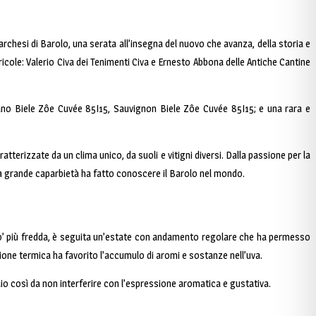
e Marchesi di Barolo, una serata all’insegna del nuovo che avanza, della storia e
gricole: Valerio Civa dei Tenimenti Civa e Ernesto Abbona delle Antiche Cantine
iulano Biele Zôe Cuvée 85I15, Sauvignon Biele Zôe Cuvée 85I15; e una rara e
ratterizzate da un clima unico, da suoli e vitigni diversi. Dalla passione per la
e la grande caparbietà ha fatto conoscere il Barolo nel mondo.
n po’ più fredda, è seguita un’estate con andamento regolare che ha permesso
sione termica ha favorito l’accumulo di aromi e sostanze nell’uva.
ciaio così da non interferire con l’espressione aromatica e gustativa.