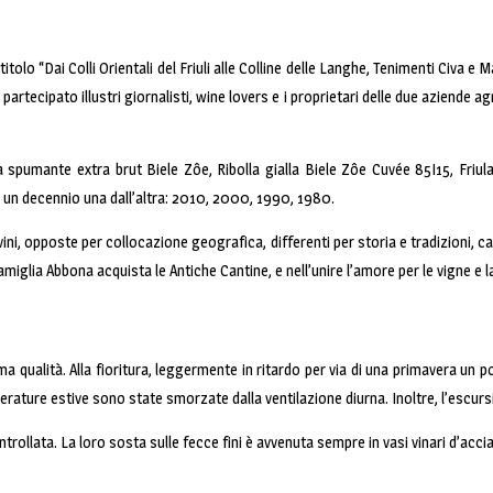
 titolo “Dai Colli Orientali del Friuli alle Colline delle Langhe, Tenimenti Civa 
artecipato illustri giornalisti, wine lovers e i proprietari delle due aziende a
lla spumante extra brut Biele Zôe, Ribolla gialla Biele Zôe Cuvée 85I15, Fr
 un decennio una dall’altra: 2010, 2000, 1990, 1980.
vini, opposte per collocazione geografica, differenti per storia e tradizioni, ca
 famiglia Abbona acquista le Antiche Cantine, e nell’unire l’amore per le vigne 
ima qualità. Alla fioritura, leggermente in ritardo per via di una primavera u
perature estive sono state smorzate dalla ventilazione diurna. Inoltre, l’escur
 controllata. La loro sosta sulle fecce fini è avvenuta sempre in vasi vinari d’ac