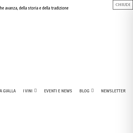
CHIUDI
CHIUDI
CHIUDI
CHIUDI
CHIUDI
Close
Close
Close
Close
che avanza, della storia e della tradizione
A GIALLA
I VINI
EVENTI E NEWS
BLOG
NEWSLETTER