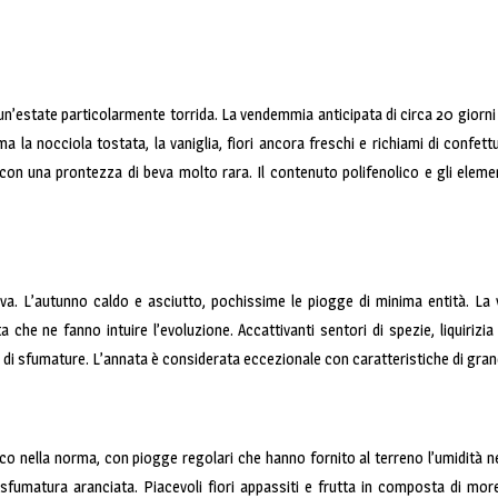
n’estate particolarmente torrida. La vendemmia anticipata di circa 20 giorni 
iama la nocciola tostata, la vaniglia, fiori ancora freschi e richiami di confe
on una prontezza di beva molto rara. Il contenuto polifenolico e gli elemen
tiva. L’autunno caldo e asciutto, pochissime le piogge di minima entità. La
che ne fanno intuire l’evoluzione. Accattivanti sentori di spezie, liquirizia
di sfumature. L’annata è considerata eccezionale con caratteristiche di gran
co nella norma, con piogge regolari che hanno fornito al terreno l’umidità n
fumatura aranciata. Piacevoli fiori appassiti e frutta in composta di mor