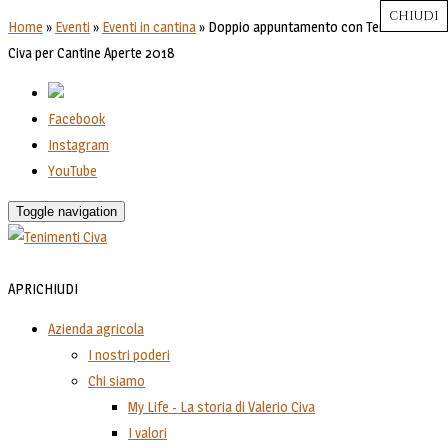
CHIUDI
CHIUDI
CHIUDI
CHIUDI
CHIUDI
Close
Close
Close
Close
Home
»
Eventi
»
Eventi in cantina
»
Doppio appuntamento con Tenimenti
Civa per Cantine Aperte 2018
Facebook
Instagram
YouTube
Toggle navigation
APRI
CHIUDI
Azienda agricola
I nostri poderi
Chi siamo
My Life - La storia di Valerio Civa
I valori