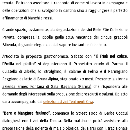
tenuta. Potranno ascoltare il racconto di come si lavora in campagna e
delle operazioni che si svolgono in cantina sino a raggiungere il perfetto
affinamento di bianchi e rossi.
Grande spazio, ovviamente, alla degustazione dei vini Biele Zôe Collezione
Privata, compresa la Ribolla gialla 2016 vincitrice dei cinque grappoli
Bibenda, di grande eleganza e dal sapore invitante e finissimo.
Articolata la proposta gastronomica. Sabato con “
Il Friuli nel calice,
l’Emilia nel piatto!
” si degusteranno il Prosciutto crudo di Parma, il
Culatello di Zibello, lo Strolghino, il Salame di Felino e il Parmigiano
Reggiano da latte di Bruna Alpina, stagionato 30 mesi. Presente la
storica
azienda Ermes Fontana di Sala Baganza (Parma)
che risponderà alle
domande degli interessati sulla produzione dei prosciutti e salumi. Il piatto
sarà accompagnato dai
selezionati vini Tenimenti Civa
.
“
Bere e Mangiare friulano
”, domenica lo Street Food di Barbe Coccul
dialogherà con i vini della Tenuta. Nella mattina si potrà assistere alla
preparazione della polenta di mais biologica, deliziarsi con il tradizionale