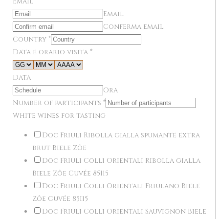
Email
*
Email
Conferma email
Country
*
Data e orario visita
*
Data
Ora
Number of participants
*
White wines for tasting
Doc Friuli Ribolla gialla spumante extra
brut Biele Zôe
Doc Friuli Colli Orientali Ribolla gialla
Biele Zôe Cuvée 85I15
Doc Friuli Colli Orientali Friulano Biele
Zôe Cuvée 85I15
Doc Friuli Colli Orientali Sauvignon Biele