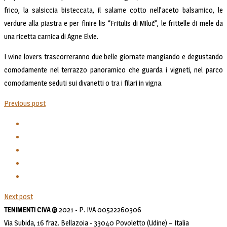
frico, la salsiccia bisteccata, il salame cotto nell’aceto balsamico, le
verdure alla piastra e per finire lis “Fritulis di Miluč”, le frittelle di mele da
una ricetta carnica di Agne Elvie.
I wine lovers trascorreranno due belle giornate mangiando e degustando
comodamente nel terrazzo panoramico che guarda i vigneti, nel parco
comodamente seduti sui divanetti o tra i filari in vigna.
Previous post
Next post
TENIMENTI CIVA ©
2021 - P. IVA 00522260306
Via Subida, 16 fraz. Bellazoia - 33040 Povoletto (Udine) – Italia