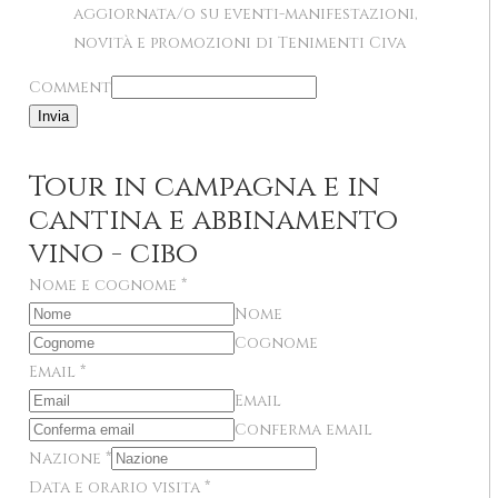
aggiornata/o su eventi-manifestazioni,
novità e promozioni di Tenimenti Civa
Comment
Invia
Tour in campagna e in
cantina e abbinamento
vino - cibo
Nome e cognome
*
Nome
Cognome
Email
*
Email
Conferma email
Nazione
*
Data e orario visita
*