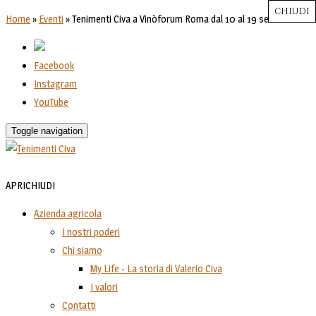
CHIUDI
CHIUDI
CHIUDI
CHIUDI
CHIUDI
Close
Close
Close
Close
Home
»
Eventi
»
Tenimenti Civa a Vinòforum Roma dal 10 al 19 settembre
Facebook
Instagram
YouTube
Toggle navigation
APRI
CHIUDI
Azienda agricola
I nostri poderi
Chi siamo
My Life - La storia di Valerio Civa
I valori
Contatti