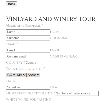
Book
Vineyard and winery tour
Name and Surname
*
Nome
Cognome
Email
*
Email
Conferma email
Country
*
Data e orario visita
*
Data
Ora
Numbers of partecipiants
*
White wines for tasting