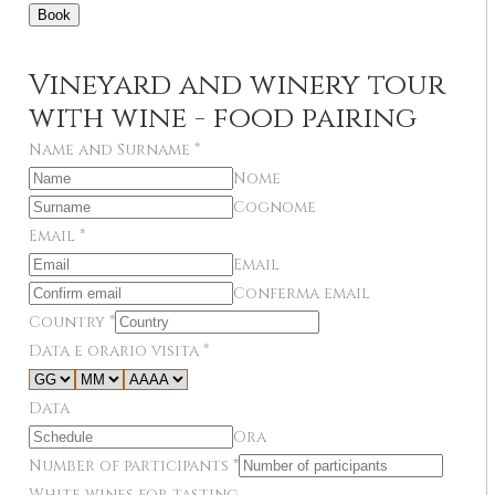
Book
Vineyard and winery tour
with wine - food pairing
Name and Surname
*
Nome
Cognome
Email
*
Email
Conferma email
Country
*
Data e orario visita
*
Data
Ora
Number of participants
*
White wines for tasting