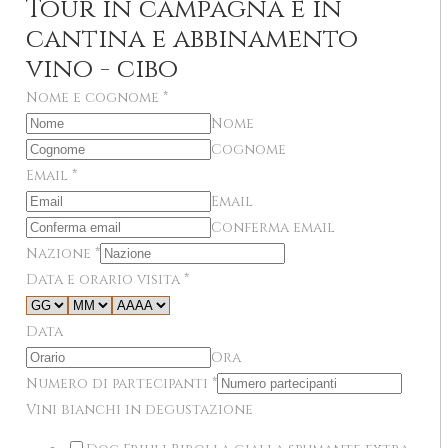
Tour in campagna e in
cantina e abbinamento
vino - cibo
Nome e cognome
*
Nome
Cognome
Email
*
Email
Conferma email
Nazione
*
Data e orario visita
*
Data
Ora
Numero di partecipanti
*
Vini bianchi in degustazione