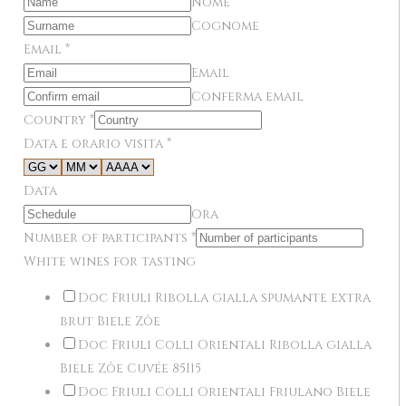
Nome
Cognome
Email
*
Email
Conferma email
Country
*
Data e orario visita
*
Data
Ora
Number of participants
*
White wines for tasting
Doc Friuli Ribolla gialla spumante extra
brut Biele Zôe
Doc Friuli Colli Orientali Ribolla gialla
Biele Zôe Cuvée 85I15
Doc Friuli Colli Orientali Friulano Biele