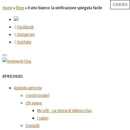
CHIUDI
CHIUDI
CHIUDI
CHIUDI
CHIUDI
Close
Close
Close
Close
Home
»
Blog
»
Il vino bianco: la vinificazione spiegata facile
Facebook
Instagram
YouTube
Toggle
navigation
APRI
CHIUDI
Azienda agricola
I nostri poderi
Chi siamo
My Life - La storia di Valerio Civa
I valori
Contatti