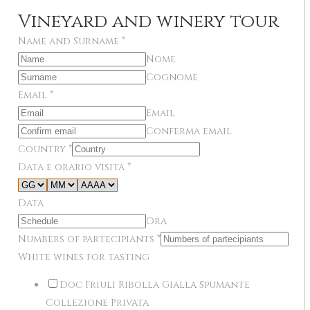
Vineyard and winery tour
Name and Surname
*
Nome
Cognome
Email
*
Email
Conferma email
Country
*
Data e orario visita
*
Data
Ora
Numbers of partecipiants
*
White wines for tasting
Doc Friuli Ribolla Gialla Spumante
Collezione Privata