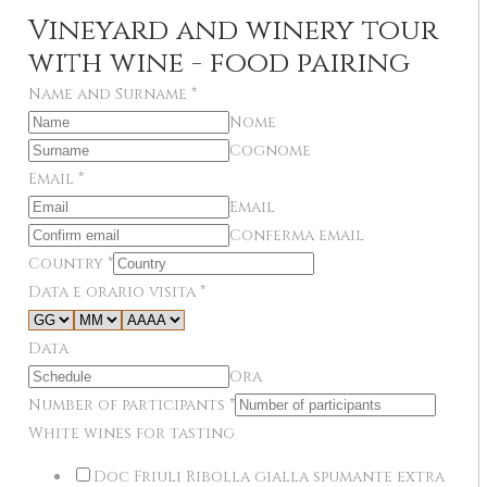
Vineyard and winery tour
with wine - food pairing
Name and Surname
*
Nome
Cognome
Email
*
Email
Conferma email
Country
*
Data e orario visita
*
Data
Ora
Number of participants
*
White wines for tasting
Doc Friuli Ribolla gialla spumante extra