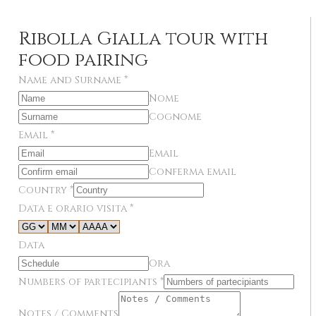
Ribolla Gialla tour with
food pairing
Name and Surname
*
Nome
Cognome
Email
*
Email
Conferma email
Country
*
Data e orario visita
*
Data
Ora
Numbers of partecipiants
*
Notes / Comments