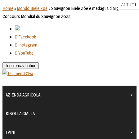
CHIUDI
CHIUDI
CHIUDI
CHIUDI
CHIUDI
Close
Close
Close
Close
Home
»
Mondo Biele Zôe
»
Sauvignon Biele Zôe è medaglia d’argento al
Concours Mondial du Sauvignon 2022
Facebook
Instagram
YouTube
Toggle navigation
AZIENDA AGRICOLA
RIBOLLA GIALLA
I VINI