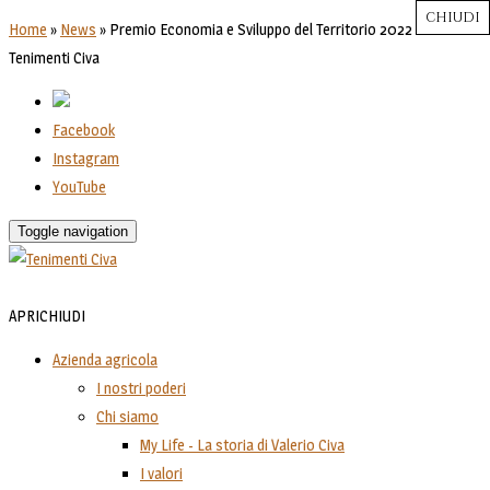
CHIUDI
CHIUDI
CHIUDI
CHIUDI
CHIUDI
Close
Close
Close
Close
Home
»
News
»
Premio Economia e Sviluppo del Territorio 2022 a
Tenimenti Civa
Facebook
Instagram
YouTube
Toggle navigation
APRI
CHIUDI
Azienda agricola
I nostri poderi
Chi siamo
My Life - La storia di Valerio Civa
I valori