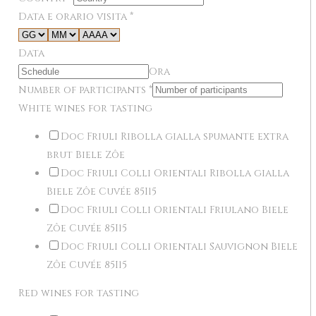
Data e orario visita
*
Data
Ora
Number of participants
*
White wines for tasting
Doc Friuli Ribolla gialla spumante extra
brut Biele Zôe
Doc Friuli Colli Orientali Ribolla gialla
Biele Zôe Cuvée 85I15
Doc Friuli Colli Orientali Friulano Biele
Zôe Cuvée 85I15
Doc Friuli Colli Orientali Sauvignon Biele
Zôe Cuvée 85I15
Red wines for tasting