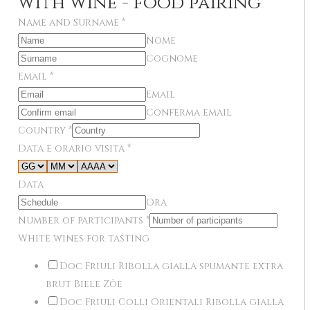
with wine - food pairing
Name and Surname
*
Nome
Cognome
Email
*
Email
Conferma email
Country
*
Data e orario visita
*
Data
Ora
Number of participants
*
White wines for tasting
Doc Friuli Ribolla gialla spumante extra
brut Biele Zôe
Doc Friuli Colli Orientali Ribolla gialla