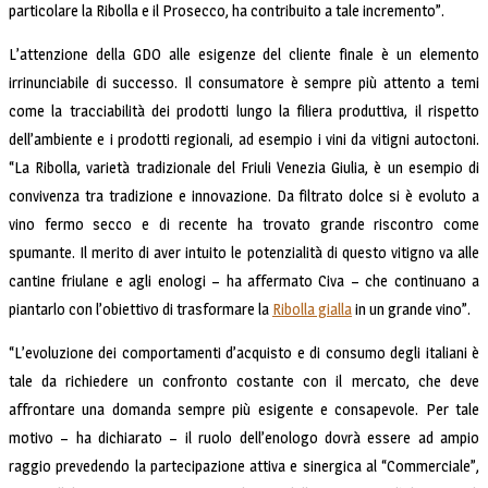
particolare la Ribolla e il Prosecco, ha contribuito a tale incremento”.
L’attenzione della GDO alle esigenze del cliente finale è un elemento
irrinunciabile di successo. Il consumatore è sempre più attento a temi
come la tracciabilità dei prodotti lungo la filiera produttiva, il rispetto
dell’ambiente e i prodotti regionali, ad esempio i vini da vitigni autoctoni.
“La Ribolla, varietà tradizionale del Friuli Venezia Giulia, è un esempio di
convivenza tra tradizione e innovazione. Da filtrato dolce si è evoluto a
vino fermo secco e di recente ha trovato grande riscontro come
spumante. Il merito di aver intuito le potenzialità di questo vitigno va alle
cantine friulane e agli enologi – ha affermato Civa – che continuano a
piantarlo con l’obiettivo di trasformare la
Ribolla gialla
in un grande vino”.
“L’evoluzione dei comportamenti d’acquisto e di consumo degli italiani è
tale da richiedere un confronto costante con il mercato, che deve
affrontare una domanda sempre più esigente e consapevole. Per tale
motivo – ha dichiarato – il ruolo dell’enologo dovrà essere ad ampio
raggio prevedendo la partecipazione attiva e sinergica al “Commerciale”,