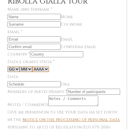
Ribolla Gialla Tour
Name and Surname
*
Nome
Cognome
Email
*
Email
Conferma email
Country
*
Data e orario visita
*
Data
Ora
Numbers of partecipiants
*
Notes / Comments
Give me permission to use your data (as set forth
in the
notice on the processing of personal data
pursuant to art.13 of Regulation (EU) 679/2016)