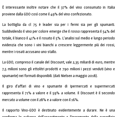
È interessante inoltre notare che il 37% del vino consumato in Italia
proviene dalla GDO così come il 49% del vino confezionato.
La bottiglia da cl 75 è leader sia per i fermi sia per gli spumanti.
Suddividendo il vino per colore emerge che il rosso rappresenta il 54% del
totale, il bianco il 41% e il rosato il 5%. L’analisi sul medio e lungo periodo
evidenzia che sono i vini bianchi a crescere leggermente più dei rossi,
mentre i rosati accusano uno stallo.
La GDO, compreso il canale del Discount, vale 2,35 miliardi di euro, mentre
7,5 milioni sono gli ettolitri prodotti e 790 milioni i pezzi venduti (vino e
spumante) nei formati disponibili. (dati Nielsen a maggio 2018).
Il giro d’affari di vino e spumante di Ipermercati e supermercati
rappresenta il 71% a valore e il 59% a volume. Il Discount è il secondo
mercato a volume con il 28% e a valore con il 16%.
Il rapporto Vino-GDO è destinato evidentemente a durare. Ne è una
conferma lo sviluppo dell’assortimento e l’incremento della superficie