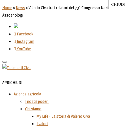
CHIUDI
CHIUDI
CHIUDI
CHIUDI
CHIUDI
Close
Close
Close
Close
Home
»
News
»
Valerio Civa tra i relatori del 73° Congresso Nazionale
Assoenologi
Facebook
Instagram
YouTube
Toggle
navigation
APRI
CHIUDI
Azienda agricola
I nostri poderi
Chi siamo
My Life - La storia di Valerio Civa
I valori