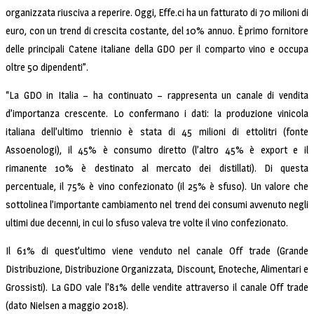
organizzata riusciva a reperire. Oggi, Effe.ci ha un fatturato di 70 milioni di
euro, con un trend di crescita costante, del 10% annuo. È primo fornitore
delle principali Catene italiane della GDO per il comparto vino e occupa
oltre 50 dipendenti”.
“La GDO in Italia – ha continuato – rappresenta un canale di vendita
d’importanza crescente. Lo confermano i dati: la produzione vinicola
italiana dell’ultimo triennio è stata di 45 milioni di ettolitri (fonte
Assoenologi), il 45% è consumo diretto (l’altro 45% è export e il
rimanente 10% è destinato al mercato dei distillati). Di questa
percentuale, il 75% è vino confezionato (il 25% è sfuso). Un valore che
sottolinea l’importante cambiamento nel trend dei consumi avvenuto negli
ultimi due decenni, in cui lo sfuso valeva tre volte il vino confezionato.
Il 61% di quest’ultimo viene venduto nel canale Off trade (Grande
Distribuzione, Distribuzione Organizzata, Discount, Enoteche, Alimentari e
Grossisti). La GDO vale l’81% delle vendite attraverso il canale Off trade
(dato Nielsen a maggio 2018).