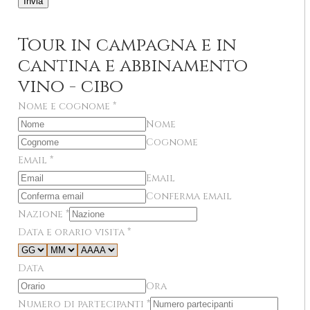
Invia
Tour in campagna e in
cantina e abbinamento
vino - cibo
Nome e cognome
*
Nome
Cognome
Email
*
Email
Conferma email
Nazione
*
Data e orario visita
*
Data
Ora
Numero di partecipanti
*