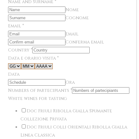
Name and Surname
*
Nome
Cognome
Email
*
Email
Conferma email
Country
*
Data e orario visita
*
Data
Ora
Numbers of partecipiants
*
White wines for tasting
Doc Friuli Ribolla Gialla Spumante
Collezione Privata
Doc Friuli Colli Orientali Ribolla Gialla
Linea Classica