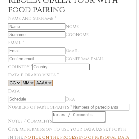
Ribolla Gialla tour with
food pairing
Name and Surname
*
Nome
Cognome
Email
*
Email
Conferma email
Country
*
Data e orario visita
*
Data
Ora
Numbers of partecipiants
*
Notes / Comments
Give me permission to use your data (as set forth
in the
notice on the processing of personal data