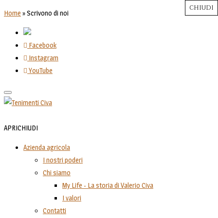
CHIUDI
CHIUDI
CHIUDI
CHIUDI
CHIUDI
Close
Close
Close
Close
Home
»
Scrivono di noi
Facebook
Instagram
YouTube
Toggle
navigation
APRI
CHIUDI
Azienda agricola
I nostri poderi
Chi siamo
My Life - La storia di Valerio Civa
I valori
Contatti