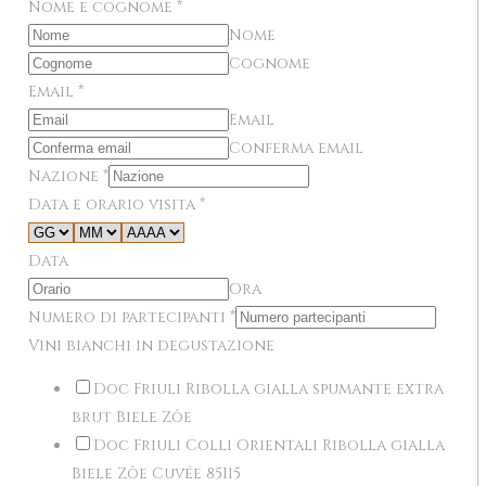
Nome e cognome
*
Nome
Cognome
Email
*
Email
Conferma email
Nazione
*
Data e orario visita
*
Data
Ora
Numero di partecipanti
*
Vini bianchi in degustazione
Doc Friuli Ribolla gialla spumante extra
brut Biele Zôe
Doc Friuli Colli Orientali Ribolla gialla
Biele Zôe Cuvée 85I15