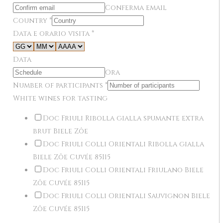
Conferma email
Country
*
Data e orario visita
*
Data
Ora
Number of participants
*
White wines for tasting
Doc Friuli Ribolla gialla spumante extra
brut Biele Zôe
Doc Friuli Colli Orientali Ribolla gialla
Biele Zôe Cuvée 85I15
Doc Friuli Colli Orientali Friulano Biele
Zôe Cuvée 85I15
Doc Friuli Colli Orientali Sauvignon Biele
Zôe Cuvée 85I15