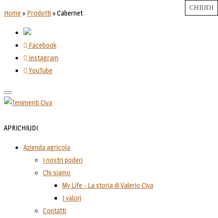
CHIUDI
CHIUDI
CHIUDI
CHIUDI
CHIUDI
Close
Close
Close
Close
Home
»
Prodotti
»
Cabernet
Facebook
Instagram
YouTube
Toggle
navigation
APRI
CHIUDI
Azienda agricola
I nostri poderi
Chi siamo
My Life - La storia di Valerio Civa
I valori
Contatti