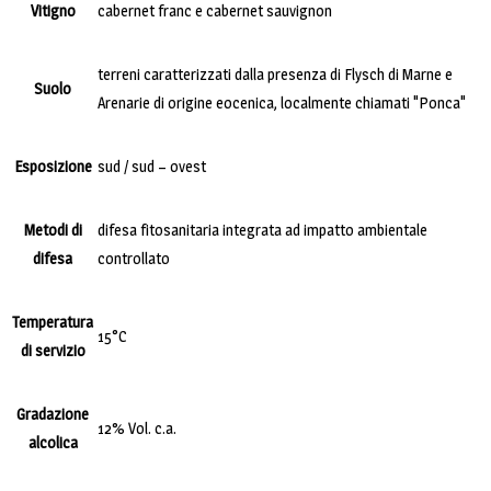
Vitigno
cabernet franc e cabernet sauvignon
terreni caratterizzati dalla presenza di Flysch di Marne e
Suolo
Arenarie di origine eocenica, localmente chiamati "Ponca"
Esposizione
sud / sud – ovest
Metodi di
difesa fitosanitaria integrata ad impatto ambientale
difesa
controllato
Temperatura
15°C
di servizio
Gradazione
12% Vol. c.a.
alcolica