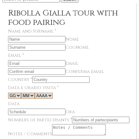
Ribolla Gialla tour with
food pairing
Name and Surname
*
Nome
Cognome
Email
*
Email
Conferma email
Country
*
Data e orario visita
*
Data
Ora
Numbers of partecipiants
*
Notes / Comments