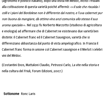
(agronomo e politico italiano), dopo una visita nel Médoc, incitò i friulani
alla coltivazione di questa varietà poiché affermò: <<
il sole che riscalda i
colli e i piani del Bordolese non è differente dal nostro, e l’uva cabernet pur
non buona da mangiare, dà ottimo vino anzi comunica allo stesso il suo
aroma speciale
>>. Nel 1932 fu Norberto Marzotto (studioso di agricoltura
e enologia) ad affermare che di Cabernet ne esistevano due varietà ben
distinte: il Cabernet franc ed il Cabernet Sauvignon, varietà che si
differenziano abbastanza dal punto di vista ampelografico. In Francia il
Cabernet franc forma in unione col Cabernet sauvignon e il Merlot i celebri
vini del Médoc.
(
Costantini
Enos,
Mattaloni
Claudio,
Petrussi
Carlo,
La vite nella storia e
nella cultura del Friuli, Forum Edizioni, 2007.)
Sottonome
Ronc Laris