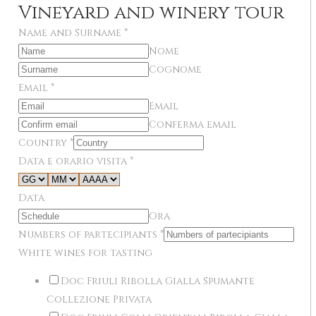
Vineyard and winery tour
Name and Surname
*
Nome
Cognome
Email
*
Email
Conferma email
Country
*
Data e orario visita
*
Data
Ora
Numbers of partecipiants
*
White wines for tasting
Doc Friuli Ribolla Gialla Spumante
Collezione Privata