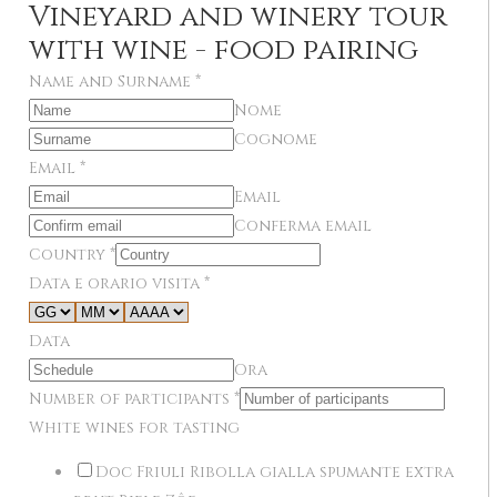
Vineyard and winery tour
with wine - food pairing
Name and Surname
*
Nome
Cognome
Email
*
Email
Conferma email
Country
*
Data e orario visita
*
Data
Ora
Number of participants
*
White wines for tasting
Doc Friuli Ribolla gialla spumante extra