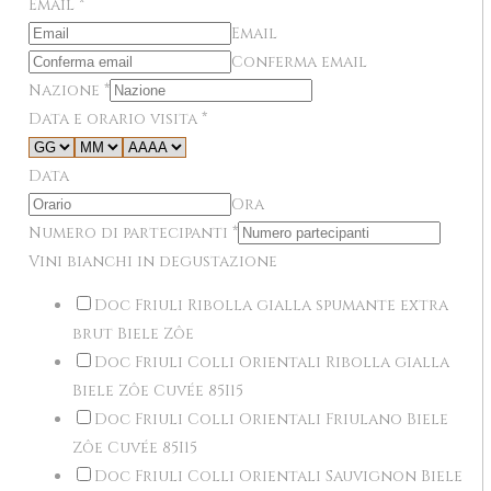
Email
*
Email
Conferma email
Nazione
*
Data e orario visita
*
Data
Ora
Numero di partecipanti
*
Vini bianchi in degustazione
Doc Friuli Ribolla gialla spumante extra
brut Biele Zôe
Doc Friuli Colli Orientali Ribolla gialla
Biele Zôe Cuvée 85I15
Doc Friuli Colli Orientali Friulano Biele
Zôe Cuvée 85I15
Doc Friuli Colli Orientali Sauvignon Biele