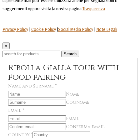
la presente mail puo' essere utilizzata anche per segnalazioni o
suggerimenti oppure visita la nostra pagina
Trasparenza
Privacy Policy
|
Cookie Policy
|
Social Media Policy
|
Note Legali
x
Search
Ribolla Gialla tour with
food pairing
Name and Surname
*
Nome
Cognome
Email
*
Email
Conferma email
Country
*