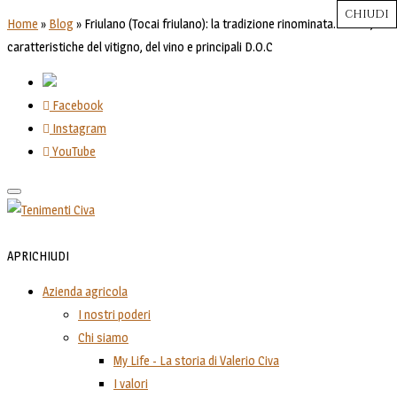
CHIUDI
CHIUDI
CHIUDI
CHIUDI
CHIUDI
Close
Close
Close
Close
Home
»
Blog
»
Friulano (Tocai friulano): la tradizione rinominata. Storia,
caratteristiche del vitigno, del vino e principali D.O.C
Facebook
Instagram
YouTube
Toggle
navigation
APRI
CHIUDI
Azienda agricola
I nostri poderi
Chi siamo
My Life - La storia di Valerio Civa
I valori