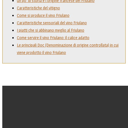
Un po’ di storia e l’origine francese del Friulano
Caratteristiche del vitigno
Come si produce il vino Friulano
Caratteristiche sensoriali del vino Friulano
I piatti che si abbinano meglio al Friulano
Come servire il vino Friulano: il calice adatto
Le principali Doc (Denominazione di origine controllata) in cui
viene prodotto il vino Friulano