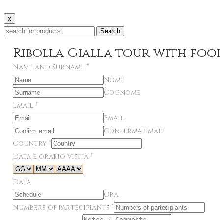
x
Search
Ribolla Gialla tour with foo
Name and Surname
*
Nome
Cognome
Email
*
Email
Conferma email
Country
*
Data e orario visita
*
Data
Ora
Numbers of partecipiants
*