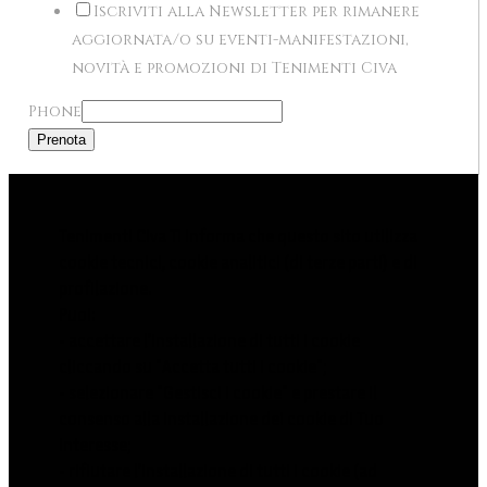
Iscriviti alla Newsletter per rimanere
aggiornata/o su eventi-manifestazioni,
novità e promozioni di Tenimenti Civa
Phone
Prenota
Tenimenti Civa Ti informa che questo sito utilizza
cookie tecnici, cookie analitici (di terze parti) e di
profilazione.
Puoi:
- accettare l’installazione di tutti i cookie
cliccando su "Accetta tutti i cookie";
- selezionare "Gestisci i cookie" e prestare il
consenso alla installazione dei cookie di Tuo
interesse;
- rifiutare l’installazione di tutti i cookie (ad