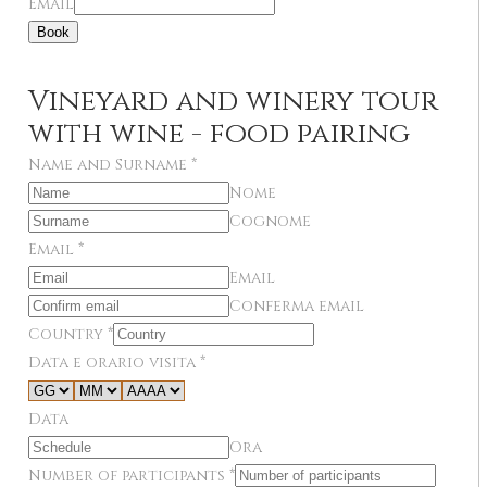
Email
Book
Vineyard and winery tour
with wine - food pairing
Name and Surname
*
Nome
Cognome
Email
*
Email
Conferma email
Country
*
Data e orario visita
*
Data
Ora
Number of participants
*