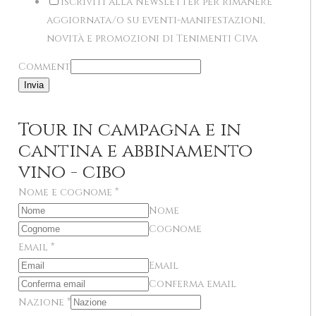
Iscriviti alla Newsletter per rimanere
aggiornata/o su eventi-manifestazioni,
novità e promozioni di Tenimenti Civa
Comment
Invia
Tour in campagna e in
cantina e abbinamento
vino - cibo
Nome e cognome
*
Nome
Cognome
Email
*
Email
Conferma email
Nazione
*