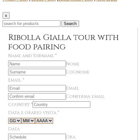
x
Search
Ribolla Gialla tour with
food pairing
Name and Surname
*
Nome
Cognome
Email
*
Email
Conferma email
Country
*
Data e orario visita
*
Data
Ora