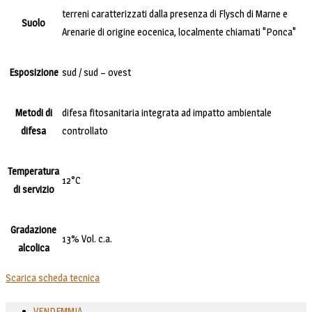
terreni caratterizzati dalla presenza di Flysch di Marne e
Suolo
Arenarie di origine eocenica, localmente chiamati "Ponca"
Esposizione
sud / sud – ovest
Metodi di
difesa fitosanitaria integrata ad impatto ambientale
difesa
controllato
Temperatura
12°C
di servizio
Gradazione
13% Vol. c.a.
alcolica
Scarica scheda tecnica
VENDEMMIA