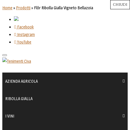
CHIUDI
CHIUDI
CHIUDI
CHIUDI
CHIUDI
Close
Close
Close
Close
Home
»
Prodotti
»
Flôr Ribolla Gialla Vigneto Bellazoia
Facebook
Instagram
YouTube
Toggle
navigation
AZIENDA AGRICOLA
RIBOLLA GIALLA
I VINI