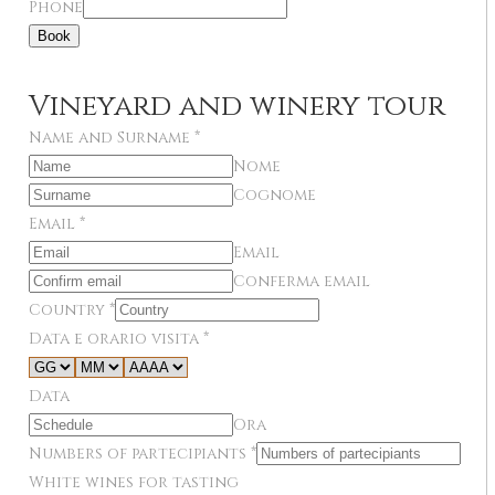
Phone
Book
Vineyard and winery tour
Name and Surname
*
Nome
Cognome
Email
*
Email
Conferma email
Country
*
Data e orario visita
*
Data
Ora
Numbers of partecipiants
*
White wines for tasting