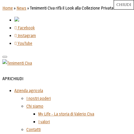
CHIUDI
CHIUDI
CHIUDI
CHIUDI
CHIUDI
Close
Close
Close
Close
Home
»
News
»
Tenimenti Civa rifà il Look alla Collezione Privata
Facebook
Instagram
YouTube
Toggle
navigation
APRI
CHIUDI
Azienda agricola
I nostri poderi
Chi siamo
My Life - La storia di Valerio Civa
I valori
Contatti