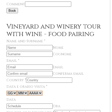
Comment
Book
Vineyard and winery tour
with wine - food pairing
Name and Surname
*
Nome
Cognome
Email
*
Email
Conferma email
Country
*
Data e orario visita
*
Data
Ora