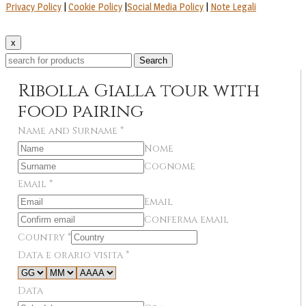
Privacy Policy
|
Cookie Policy
|
Social Media Policy
|
Note Legali
x
Search
Ribolla Gialla tour with
food pairing
Name and Surname
*
Nome
Cognome
Email
*
Email
Conferma email
Country
*
Data e orario visita
*
Data