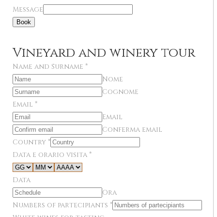
Message
Book
Vineyard and winery tour
Name and Surname
*
Nome
Cognome
Email
*
Email
Conferma email
Country
*
Data e orario visita
*
Data
Ora
Numbers of partecipiants
*