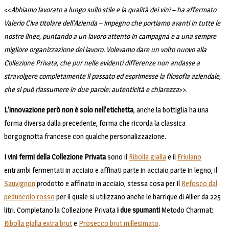
<<
Abbiamo lavorato a lungo sullo stile e la qualità dei vini – ha affermato
Valerio Civa titolare dell’Azienda – impegno che portiamo avanti in tutte le
nostre linee, puntando a un lavoro attento in campagna e a una sempre
migliore organizzazione del lavoro. Volevamo dare un volto nuovo alla
Collezione Privata, che pur nelle evidenti differenze non andasse a
stravolgere completamente il passato ed esprimesse la filosofia aziendale,
che si può riassumere in due parole: autenticità e chiarezza
>>.
L’innovazione però non è solo nell’etichetta
, anche la bottiglia ha una
forma diversa dalla precedente, forma che ricorda la classica
borgognotta francese con qualche personalizzazione.
I vini fermi della Collezione Privata
sono il
Ribolla gialla
e il
Friulano
entrambi fermentati in acciaio e affinati parte in acciaio parte in legno, il
Sauvignon
prodotto e affinato in acciaio, stessa cosa per il
Refosco dal
peduncolo rosso
per il quale si utilizzano anche le barrique di Allier da 225
litri. Completano la Collezione Privata
i due spumanti
Metodo Charmat:
Ribolla gialla extra brut
e
Prosecco brut millesimato
.