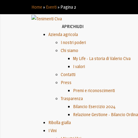
Home
»
Eventi
»
Pagina 2
APRI
CHIUDI
Azienda agricola
I nostri poderi
Chi siamo
My Life - La storia di Valerio Civa
I valori
Contatti
Press
Premi e riconoscimenti
Trasparenza
Bilancio Esercizio 2024
Relazione Gestione - Bilancio Ordin
Ribolla gialla
I Vini