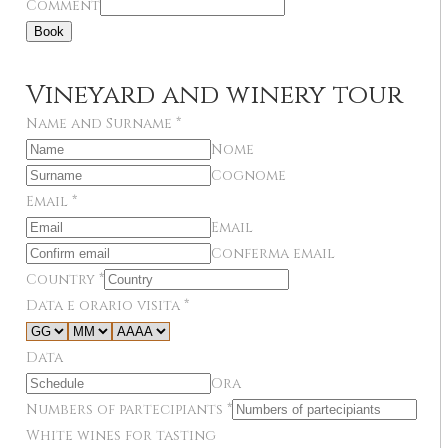
Comment
Book
Vineyard and winery tour
Name and Surname
*
Nome
Cognome
Email
*
Email
Conferma email
Country
*
Data e orario visita
*
Data
Ora
Numbers of partecipiants
*
White wines for tasting