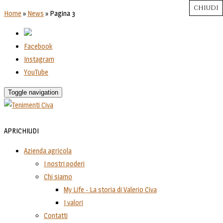
CHIUDI
CHIUDI
CHIUDI
CHIUDI
CHIUDI
Close
Close
Close
Close
Home
»
News
»
Pagina 3
Facebook
Instagram
YouTube
Toggle navigation
APRI
CHIUDI
Azienda agricola
I nostri poderi
Chi siamo
My Life - La storia di Valerio Civa
I valori
Contatti