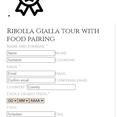
Ribolla Gialla tour with
food pairing
Name and Surname
*
Nome
Cognome
Email
*
Email
Conferma email
Country
*
Data e orario visita
*
Data
Ora