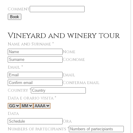
Comment
Book
Vineyard and winery tour
Name and Surname
*
Nome
Cognome
Email
*
Email
Conferma email
Country
*
Data e orario visita
*
Data
Ora
Numbers of partecipiants
*