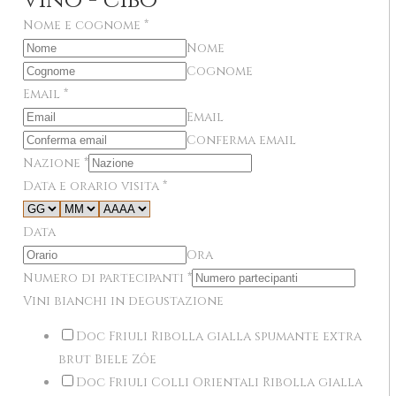
vino - cibo
Nome e cognome
*
Nome
Cognome
Email
*
Email
Conferma email
Nazione
*
Data e orario visita
*
Data
Ora
Numero di partecipanti
*
Vini bianchi in degustazione
Doc Friuli Ribolla gialla spumante extra
brut Biele Zôe
Doc Friuli Colli Orientali Ribolla gialla