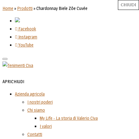
CHIUDI
CHIUDI
CHIUDI
CHIUDI
CHIUDI
Close
Close
Close
Close
Home
»
Prodotti
»
Chardonnay Biele Zôe Cuvée
Facebook
Instagram
YouTube
Toggle
navigation
APRI
CHIUDI
Azienda agricola
I nostri poderi
Chi siamo
My Life - La storia di Valerio Civa
I valori
Contatti